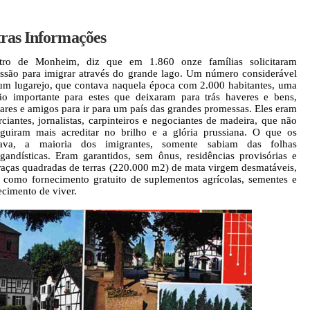
ras Informações
stro de Monheim, diz que em 1.860 onze famílias solicitaram
ssão para imigrar através do grande lago. Um número considerável
um lugarejo, que contava naquela época com 2.000 habitantes, uma
ão importante para estes que deixaram para trás haveres e bens,
iares e amigos para ir para um país das grandes promessas. Eles eram
ciantes, jornalistas, carpinteiros e negociantes de madeira, que não
guiram mais acreditar no brilho e a glória prussiana. O que os
rava, a maioria dos imigrantes, somente sabiam das folhas
gandísticas. Eram garantidos, sem ônus, residências provisórias e
raças quadradas de terras (220.000 m2) de mata virgem desmatáveis,
 como fornecimento gratuito de suplementos agrícolas, sementes e
ecimento de viver.