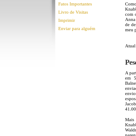
Fatos Importantes
Como 
Knabb
Livro de Visitas
com o
Anna 
Imprimir
de de
Enviar para alguém
meu p
Atual
Pes
A par
em 5
Balne
envia
envio
espos
Jacob
41.00
Mais 
Knab
Waldn
paren