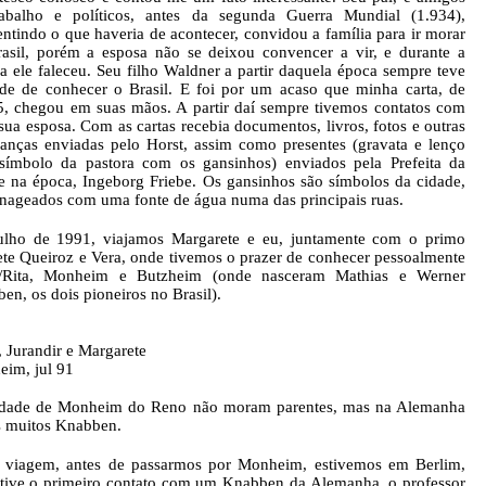
abalho e políticos, antes da segunda Guerra Mundial (1.934),
entindo o que haveria de acontecer, convidou a família para ir morar
asil, porém a esposa não se deixou convencer a vir, e durante a
a ele faleceu. Seu filho Waldner a partir daquela época sempre teve
de de conhecer o Brasil. E foi por um acaso que minha carta, de
5, chegou em suas mãos. A partir daí sempre tivemos contatos com
 sua esposa. Com as cartas recebia documentos, livros, fotos e outras
anças enviadas pelo Horst, assim como presentes (gravata e lenço
ímbolo da pastora com os gansinhos) enviados pela Prefeita da
e na época, Ingeborg Friebe. Os gansinhos são símbolos da cidade,
ageados com uma fonte de água numa das principais ruas.
lho de 1991, viajamos Margarete e eu, juntamente com o primo
ete Queiroz e Vera, onde tivemos o prazer de conhecer pessoalmente
t/Rita, Monheim e Butzheim (onde nasceram Mathias e Werner
en, os dois pioneiros no Brasil).
, Jurandir e Margarete
im, jul 91
idade de Monheim do Reno não moram parentes, mas na Alemanha
 muitos Knabben.
 viagem, antes de passarmos por Monheim, estivemos em Berlim,
tive o primeiro contato com um Knabben da Alemanha, o professor