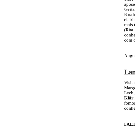
apos
Grit
Knab
eletr
mais 
(Rita
conhe
com o
Augus
Lan
Visi
Marga
Lech
Klär
fomos
conhe
FAL