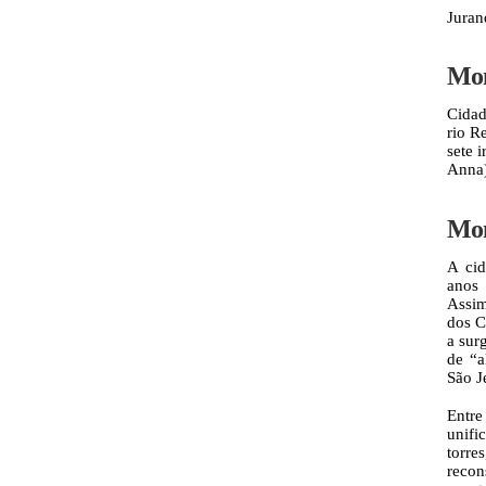
Juran
Mon
Cidad
rio R
sete 
Anna)
Mon
A cid
anos 
Assim
dos C
a sur
de “a
São J
Entr
unifi
torre
recon