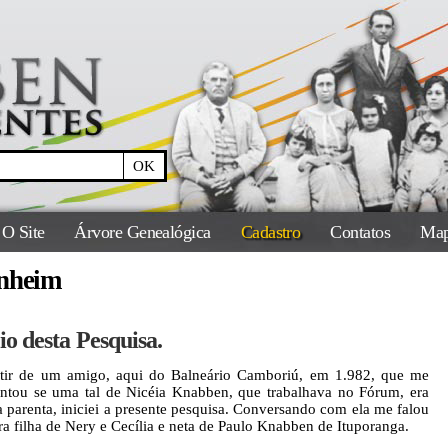
O Site
Árvore Genealógica
Cadastro
Contatos
Map
nheim
io desta Pesquisa.
tir de um amigo, aqui do Balneário Camboriú, em 1.982, que me
ntou se uma tal de Nicéia Knabben, que trabalhava no Fórum, era
 parenta, iniciei a presente pesquisa. Conversando com ela me falou
ra filha de Nery e Cecília e neta de Paulo Knabben de Ituporanga.