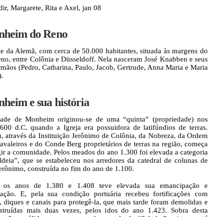
dir, Margarete, Rita e Axel, jan 08
heim do Reno
e da Alemã, com cerca de 50.000 habitantes, situada às margens do
eno, entre Colônia e Düsseldoff. Nela nasceram José Knabben e seus
irmãos (Pedro, Catharina, Paulo, Jacob, Gertrude, Anna Maria e Maria
.
heim e sua história
ade de Monheim originou-se de uma “quinta” (propriedade) nos
600 d.C. quando a Igreja era possuidora de latifúndios de terras.
, através da Instituição Jerônimo de Colônia, da Nobreza, da Ordem
avaleiros e do Conde Berg proprietários de terras na região, começa
gir a comunidade. Pelos meados do ano 1.300 foi elevada a categoria
ldeia”, que se estabeleceu nos arredores da catedral de colunas de
erônimo, construída no fim do ano de 1.100.
e os anos de 1.380 e 1.408 teve elevada sua emancipação e
cação. E, pela sua condição portuária recebeu fortificações com
s, diques e canais para protegê-la, que mais tarde foram demolidas e
struídas mais duas vezes, pelos idos do ano 1.423. Sobra desta