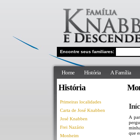
Encontre seus familiares:
Home
História
A Família
História
Mo
Primeiras localidades
Iníc
Carta de José Knabben
A par
José Knabben
pergu
Frei Nazário
minha
que e
Monheim