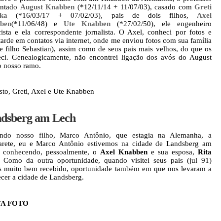
entado
August Knabben
(*12/11/14 + 11/07/03), casado com
Greti
zka
(*16/03/17 + 07/02/03), pais de dois filhos,
Axel
ben
(*11/06/48) e
Ute Knabben
(*27/02/50), ele engenheiro
icista e ela correspondente jornalista. O Axel, conheci por fotos e
tarde em contatos via internet, onde me enviou fotos com sua família
 e filho Sebastian), assim como de seus pais mais velhos, do que os
ci. Genealogicamente, não encontrei ligação dos avós do August
 nosso ramo.
to, Greti, Axel e Ute Knabben
dsberg am Lech
tando nosso filho, Marco Antônio, que estagia na Alemanha, a
rete, eu e Marco Antônio estivemos na cidade de Landsberg am
, conhecendo, pessoalmente, o
Axel Knabben
e sua esposa,
Rita
. Como da outra oportunidade, quando visitei seus pais (jul 91)
 muito bem recebido, oportunidade também em que nos levaram a
cer a cidade de Landsberg.
TA FOTO