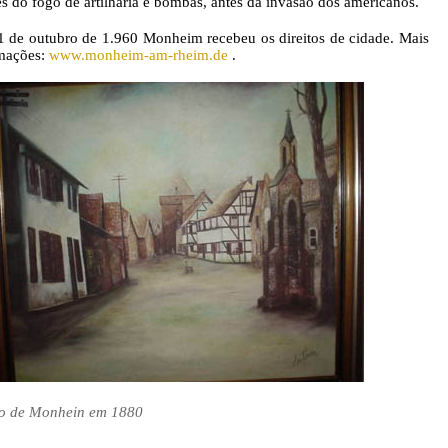
és do fogo de artilharia e bombas, antes da invasão dos americanos.
 de outubro de 1.960 Monheim recebeu os direitos de cidade. Mais
mações:
www.monheim-am-rheim.de
.
o de Monhein em 1880