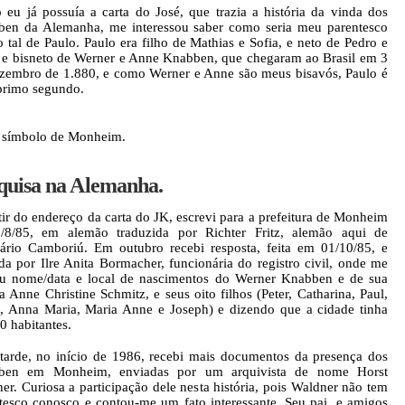
eu já possuía a carta do José, que trazia a história da vinda dos
en da Alemanha, me interessou saber como seria meu parentesco
 tal de Paulo. Paulo era filho de Mathias e Sofia, e neto de Pedro e
e bisneto de Werner e Anne Knabben, que chegaram ao Brasil em 3
zembro de 1.880, e como Werner e Anne são meus bisavós, Paulo é
rimo segundo.
 símbolo de Monheim.
quisa na Alemanha.
tir do endereço da carta do JK, escrevi para a prefeitura de Monheim
/8/85, em alemão traduzida por Richter Fritz, alemão aqui de
ário Camboriú. Em outubro recebi resposta, feita em 01/10/85, e
da por Ilre Anita Bormacher, funcionária do registro civil, onde me
u nome/data e local de nascimentos do Werner Knabben e de sua
a Anne Christine Schmitz, e seus oito filhos (Peter, Catharina, Paul,
, Anna Maria, Maria Anne e Joseph) e dizendo que a cidade tinha
0 habitantes.
tarde, no início de 1986, recebi mais documentos da presença dos
ben em Monheim, enviadas por um arquivista de nome Horst
er. Curiosa a participação dele nesta história, pois Waldner não tem
tesco conosco e contou-me um fato interessante. Seu pai, e amigos