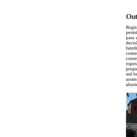
Out
Regi
permi
para 
decis
famil
comer
conse
espe
propa
mil b
assim
abast