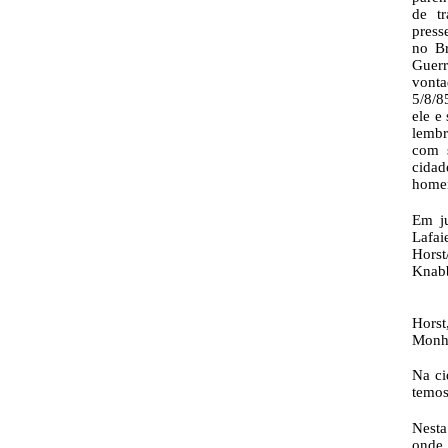
de tr
press
no Br
Guerr
vonta
5/8/8
ele e
lembr
com s
cidad
homen
Em ju
Lafai
Hors
Knabb
Horst
Monhe
Na c
temos
Nesta
onde 