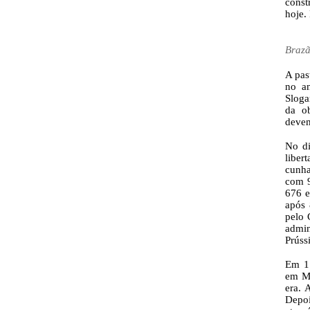
const
hoje.
Brazã
A pas
no a
Sloga
da ob
devem
No di
liber
cunha
com 9
676 e
após 
pelo 
admi
Prússi
Em 1.
em Mo
era. 
Depoi