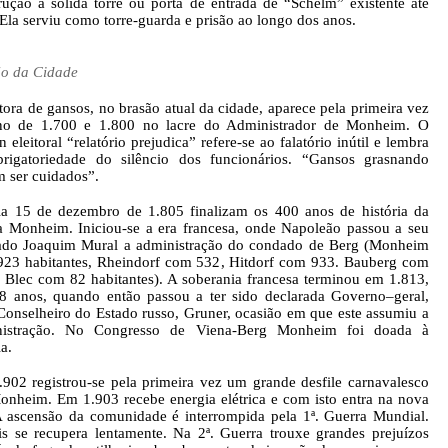
rução a sólida torre ou porta de entrada de “Schelm” existente até
 Ela serviu como torre-guarda e prisão ao longo dos anos.
o da Cidade
tora de gansos, no brasão atual da cidade, aparece pela primeira vez
no de 1.700 e 1.800 no lacre do Administrador de Monheim. O
n eleitoral “relatório prejudica” refere-se ao falatório inútil e lembra
rigatoriedade do silêncio dos funcionários. “Gansos grasnando
 ser cuidados”.
a 15 de dezembro de 1.805 finalizam os 400 anos de história da
ta Monheim. Iniciou-se a era francesa, onde Napoleão passou a seu
do Joaquim Mural a administração do condado de Berg (Monheim
23 habitantes, Rheindorf com 532, Hitdorf com 933. Bauberg com
 Blec com 82 habitantes). A soberania francesa terminou em 1.813,
8 anos, quando então passou a ter sido declarada Governo–geral,
Conselheiro do Estado russo, Gruner, ocasião em que este assumiu a
nistração. No Congresso de Viena-Berg Monheim foi doada à
a.
902 registrou-se pela primeira vez um grande desfile carnavalesco
nheim. Em 1.903 recebe energia elétrica e com isto entra na nova
A ascensão da comunidade é interrompida pela 1ª. Guerra Mundial.
s se recupera lentamente. Na 2ª. Guerra trouxe grandes prejuízos