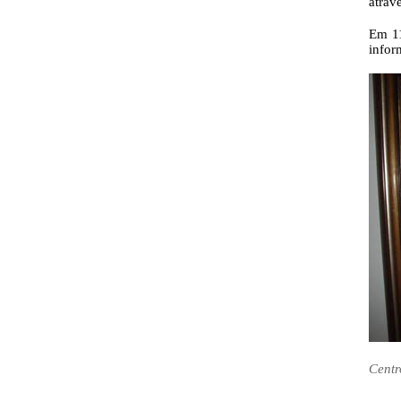
atrav
Em 11
infor
Centr