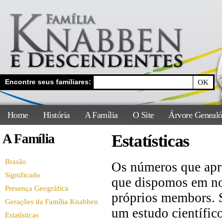
Encontre seus familiares:
Home
História
A Família
O Site
Árvore Genealó
A Família
Estatísticas
Brasão
Os números que apr
Significado
que dispomos em no
Presença Geográfica
próprios membors. 
Gerações da Família Knabben
um estudo científi
Estatísticas