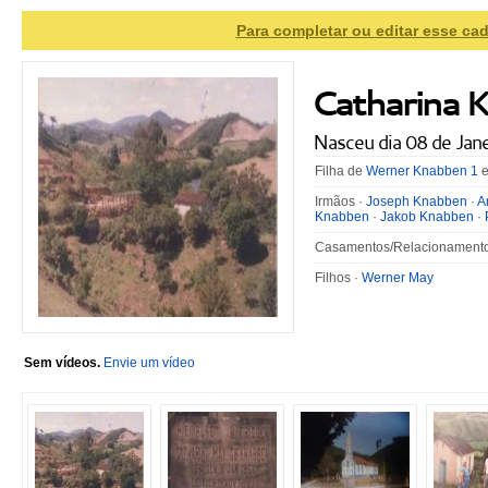
Para completar ou editar esse cad
Catharina 
Nasceu dia 08 de Ja
Filha de
Werner Knabben 1
Irmãos ·
Joseph Knabben
·
A
Knabben
·
Jakob Knabben
·
Casamentos/Relacionamento
Filhos ·
Werner May
Sem vídeos.
Envie um vídeo