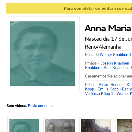
Para completar ou editar esse cad
Anna Maria
Nasceu dia 17 de J
Reno/Alemanha
Filha de
Werner Knabben 1
Irmãos ·
Joseph Knabben
Knabben
·
Paul Knabben
·
Casamentos/Relacionamen
Filhos ·
Aleixo Henrique Kö
Köpp
·
Emília Köpp
·
Escho
Verônica Köpp 1
·
Werner 
Sem vídeos.
Envie um vídeo