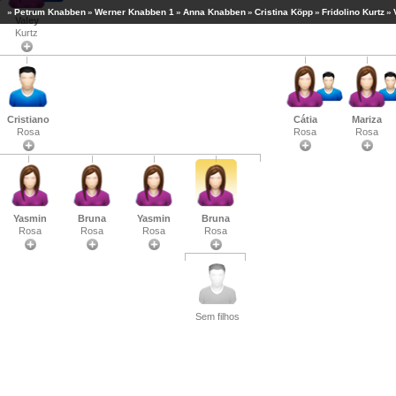
»
Petrum Knabben
»
Werner Knabben 1
»
Anna Knabben
»
Cristina Köpp
»
Fridolino Kurtz
»
Valey
Kurtz
Cristiano
Cátia
Mariza
Rosa
Rosa
Rosa
Yasmin
Bruna
Yasmin
Bruna
Rosa
Rosa
Rosa
Rosa
Sem filhos