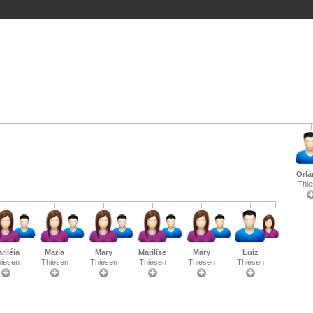
Orl
Thie
riléia
Maria
Mary
Marilise
Mary
Luiz
iesen
Thiesen
Thiesen
Thiesen
Thiesen
Thiesen