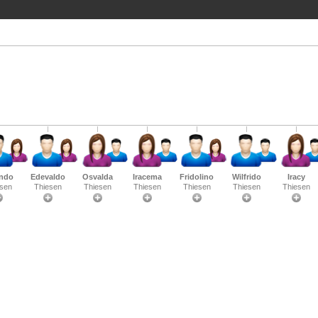
ando
Edevaldo
Osvalda
Iracema
Fridolino
Wilfrido
Iracy
sen
Thiesen
Thiesen
Thiesen
Thiesen
Thiesen
Thiesen