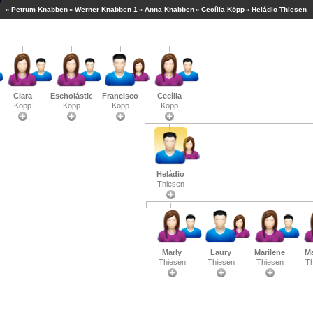
»
Petrum Knabben
»
Werner Knabben 1
»
Anna Knabben
»
Cecília Köpp
»
Heládio Thiesen
Clara
Escholástica
Francisco
Cecília
Köpp
Köpp
Köpp
Köpp
Heládio
Thiesen
Marly
Laury
Marilene
Ma
Thiesen
Thiesen
Thiesen
Th