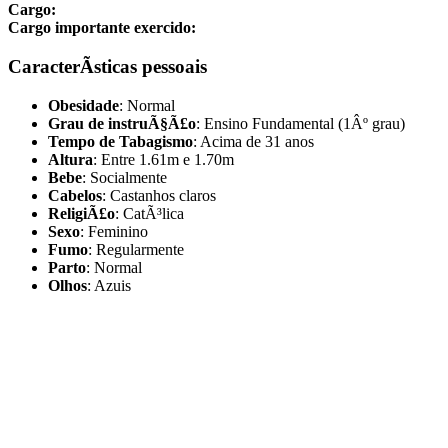
Cargo:
Cargo importante exercido:
CaracterÃ­sticas pessoais
Obesidade
: Normal
Grau de instruÃ§Ã£o
: Ensino Fundamental (1Âº grau)
Tempo de Tabagismo
: Acima de 31 anos
Altura
: Entre 1.61m e 1.70m
Bebe
: Socialmente
Cabelos
: Castanhos claros
ReligiÃ£o
: CatÃ³lica
Sexo
: Feminino
Fumo
: Regularmente
Parto
: Normal
Olhos
: Azuis