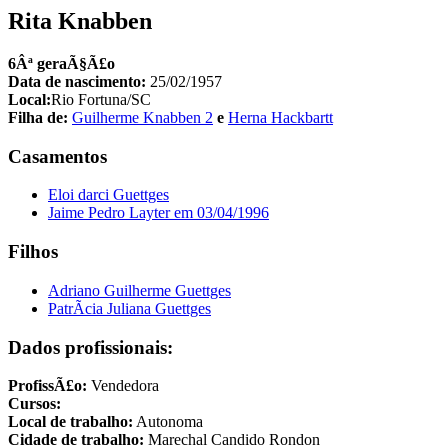
Rita Knabben
6Âª geraÃ§Ã£o
Data de nascimento:
25/02/1957
Local:
Rio Fortuna/SC
Filha de:
Guilherme Knabben 2
e
Herna Hackbartt
Casamentos
Eloi darci Guettges
Jaime Pedro Layter em 03/04/1996
Filhos
Adriano Guilherme Guettges
PatrÃ­cia Juliana Guettges
Dados profissionais:
ProfissÃ£o:
Vendedora
Cursos:
Local de trabalho:
Autonoma
Cidade de trabalho:
Marechal Candido Rondon