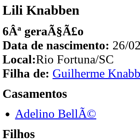
Lili Knabben
6Âª geraÃ§Ã£o
Data de nascimento:
26/02
Local:
Rio Fortuna/SC
Filha de:
Guilherme Knabb
Casamentos
Adelino BellÃ©
Filhos