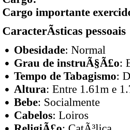
Cargo importante exercid
CaracterÃ­sticas pessoais
Obesidade
: Normal
Grau de instruÃ§Ã£o
: 
Tempo de Tabagismo
: 
Altura
: Entre 1.61m e 1
Bebe
: Socialmente
Cabelos
: Loiros
ReligiÃ£o
: CatÃ³lica