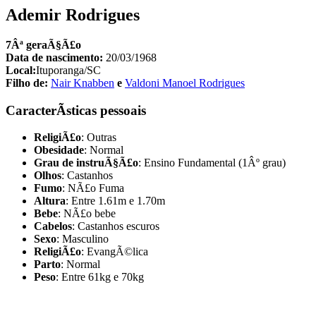
Ademir Rodrigues
7Âª geraÃ§Ã£o
Data de nascimento:
20/03/1968
Local:
Ituporanga/SC
Filho de:
Nair Knabben
e
Valdoni Manoel Rodrigues
CaracterÃ­sticas pessoais
ReligiÃ£o
: Outras
Obesidade
: Normal
Grau de instruÃ§Ã£o
: Ensino Fundamental (1Âº grau)
Olhos
: Castanhos
Fumo
: NÃ£o Fuma
Altura
: Entre 1.61m e 1.70m
Bebe
: NÃ£o bebe
Cabelos
: Castanhos escuros
Sexo
: Masculino
ReligiÃ£o
: EvangÃ©lica
Parto
: Normal
Peso
: Entre 61kg e 70kg