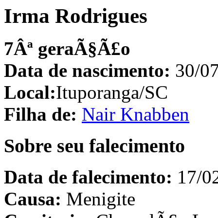
Irma Rodrigues
7Âª geraÃ§Ã£o
Data de nascimento:
30/07
Local:
Ituporanga/SC
Filha de:
Nair Knabben
Sobre seu falecimento
Data de falecimento:
17/02
Causa:
Menigite