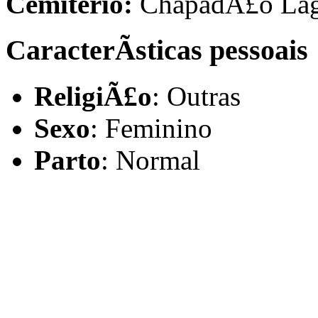
Cemiterio:
ChapadÃ£o Lage
CaracterÃ­sticas pessoais
ReligiÃ£o
: Outras
Sexo
: Feminino
Parto
: Normal