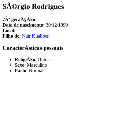
SÃ©rgio Rodrigues
7Âª geraÃ§Ã£o
Data de nascimento:
30/12/1899
Local:
Filho de:
Nair Knabben
CaracterÃ­sticas pessoais
ReligiÃ£o
: Outras
Sexo
: Masculino
Parto
: Normal