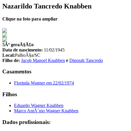
Nazarildo Tancredo Knabben
Clique na foto para ampliar
5Âª geraÃ§Ã£o
Data de nascimento:
11/02/1945
Local:
PalhoÃ§a/SC
Filho de:
Jacob Manoel Knabben
e
Dinorah Tancredo
Casamentos
Florinda Wagner em 22/02/1974
Filhos
Eduardo Wagner Knabben
Marco AntÃ´nio Wagner Knabben
Dados profissionais: