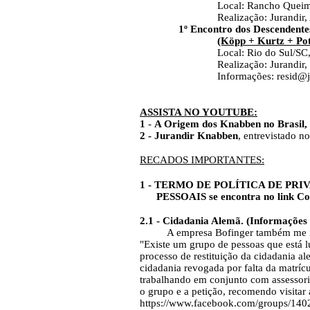
Local: Rancho Queimad
Realização: Jurandir, Alcina, 
1º Encontro dos Descendent
(Köpp + Kurtz + Pot
Local: Rio do Sul/SC
Realização: Jurandir, Erolina,
Informações: resid@jkna
ASSISTA NO YOUTUBE:
1
-
A Origem dos Knabben no Brasil,
2 - Jurandir Knabben
, entrevistado 
RECADOS IMPORTANTES:
1 - TERMO DE POLÍTICA DE PR
PESSOAIS se encontra no link Conta
2.1 - Cidadania Alemã.
(Informações 
A empresa Bofinger também me inf
"Existe um grupo de pessoas que está lu
processo de restituição da cidadania a
cidadania revogada por falta da matrícu
trabalhando em conjunto com assessori
o grupo e a petição, recomendo visitar 
https://www.facebook.com/groups/140