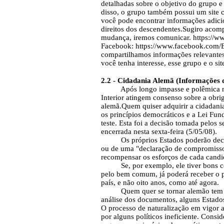
detalhadas sobre o objetivo do grupo 
disso, o grupo também possui um site 
você pode encontrar informações adicio
direitos dos descendentes.Sugiro acomp
mudança, iremos comunicar. https://w
Facebook: https://www.facebook.com/B
compartilhamos informações relevante
você tenha interesse, esse grupo e o si
2.2 -
Cidadania Alemã (Informações 
Após longo impasse e polêmica nacion
Interior atingem consenso sobre a obrig
alemã.Quem quiser adquirir a cidadania
os princípios democráticos e a Lei Fu
teste. Esta foi a decisão tomada pelos 
encerrada nesta sexta-feira (5/05/08).
Os próprios Estados poderão decidir
ou de uma "declaração de compromisso
recompensar os esforços de cada candi
Se, por exemplo, ele tiver bons con
pelo bem comum, já poderá receber o p
país, e não oito anos, como até agora.
Quem quer se tornar alemão tem que
análise dos documentos, alguns Estado
O processo de naturalização em vigor 
por alguns políticos ineficiente. Cons