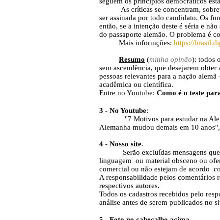
seguem os princípios democráticos esta
As críticas se concentram, sobretud
ser assinada por todo candidato. Os fu
então, se a intenção deste é séria e n
do passaporte alemão. O problema é co
Mais informções:
https://brasil.
Resumo
(
minha opinão
): todos
sem ascendência, que desejarem obter a
pessoas relevantes para a nação alemã 
acadêmica ou científica.
Entre no Youtube:
Como é o teste par
3 - No Youtube
:
"7 Motivos para estudar na Aleman
Alemanha mudou demais em 10 anos", i
4 -
Nosso site
.
Serão excluídas mensagens que desr
linguagem ou material obsceno ou ofen
comercial ou não estejam de acordo c
A responsabilidade pelos comentários 
respectivos autores.
Todos os cadastros recebidos pelo resp
análise antes de serem publicados no si
5 - Foto no cabeçalho acima
.