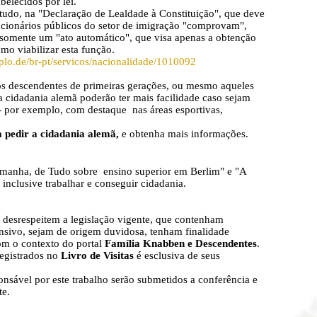
belecidos por lei.
o, na "Declaração de Lealdade à Constituição", que deve
ncionários públicos do setor de imigração "comprovam",
ão somente um "ato automático", que visa apenas a obtenção
mo viabilizar esta função.
diplo.de/br-pt/servicos/nacionalidade/1010092
 os descendentes de primeiras gerações, ou mesmo aqueles
 cidadania alemã poderão ter mais facilidade caso sejam
- por exemplo, com destaque nas áreas esportivas,
a pedir a cidadania alemã,
e obtenha mais informações.
ha, de Tudo sobre ensino superior em Berlim" e "A
nclusive trabalhar e conseguir cidadania.
espeitem a legislação vigente, que contenham
sivo, sejam de origem duvidosa, tenham finalidade
om o contexto do portal
Família Knabben e Descendentes
.
registrados no
Livro de Visitas
é esclusiva de seus
onsável por este trabalho serão submetidos a conferência e
te.