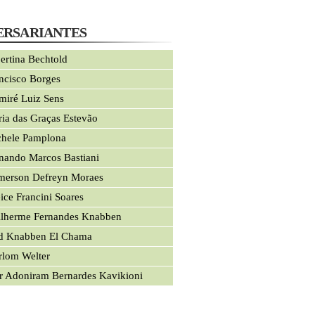
ERSARIANTES
ertina Bechtold
ncisco Borges
miré Luiz Sens
ia das Graças Estevão
hele Pamplona
nando Marcos Bastiani
merson Defreyn Moraes
ice Francini Soares
lherme Fernandes Knabben
d Knabben El Chama
lom Welter
r Adoniram Bernardes Kavikioni