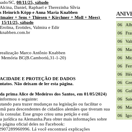
o/SC,
08/11/25, sábado
Daniel, Raphael e Therezinha Sílvia
es Heinrich Köpp e Anna Maria Knabben
ANIV
tmaier + Sens + Thiesen + Kirchner + Moll + Mees)
,
15/11/25, sábado
06
Alb
 Erotides, Valmira e Edir
bben.com.br
06
Fra
06
Val
06
Mar
realização Marco Antônio Knabben
no Memória BC(B.Camboriú,31-1-20)
06
Mic
06
Fer
06
Hé
IVACIDADE E PROTEÇÃO DE DADOS
06
Gre
tos. Não deixam de ler esta página.
06
Gui
da prima Alice de Medeiros dos Santos, em 01/05/2024)
ormou o seguinte:
06
Sai
tando para trazer mudanças na legislação ou facilitar o
06
Mar
lemã para descendentes de cidadãos alemães que tiveram sua
la consular. Esse grupo criou uma petição e está
06
Igo
a jurídica na Alemanha.Para obter mais informações sobre
a página oficial deles no Facebook:
2907289960996. Lá você encontrará explicações