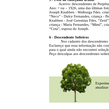
Acervo: descendentes de Perpétua
Ano: + ou – 1926, uma das últimas fot
Joseph Knabben - Walburga Fdes. cria
“Neco” - Dulce Fernandes, criança - P
Knabben - José Geremias Fdes. “Zezé”,
criança - Maria Fernandes, “Mimí”, cri
“Cota”, esposa do Joseph.
6 -
Descendente Solteiros
Nos cadastro dos descendentes solt
Esclareço que essa informação não corr
para o qual ainda não encontrei soluçã
Peço desculpas aos descendentes soltei
Experime
atualiza