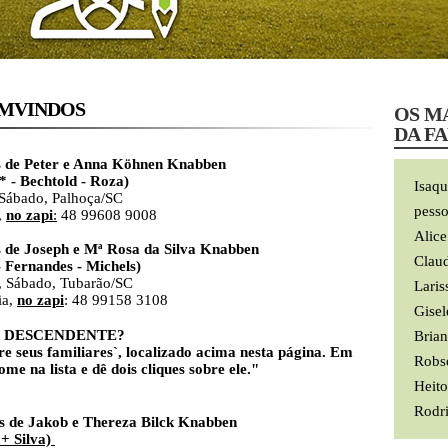
NDOS
OS M
DA F
e Peter e Anna Köhnen Knabben
 - Bechtold - Roza)
Isaqu
o, Palhoça/SC
pesso
,
no zapi
:
48 99608 9008
Alice
 Joseph e Mª Rosa da Silva Knabben
Claud
- Fernandes - Michels)
do, Tubarão/SC
Laris
a,
no zapi
: 48 99158 3108
Gisel
É DESCENDENTE?
Bria
e seus familiares`, localizado acima nesta página. Em
Robs
 seu nome na lista e dê dois cliques sobre ele."
Heito
Rodri
s de Jakob e Thereza Bilck Knabben
 + Silva)