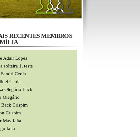
AIS RECENTES MEMBROS
AMÍLIA
e Adair Lopes
a solteira 1, teste
 Sandri Ceola
inei Ceola
sa Olegário Back
e Olegário
n Back Crispim
on Crispim
r May falta
go falta