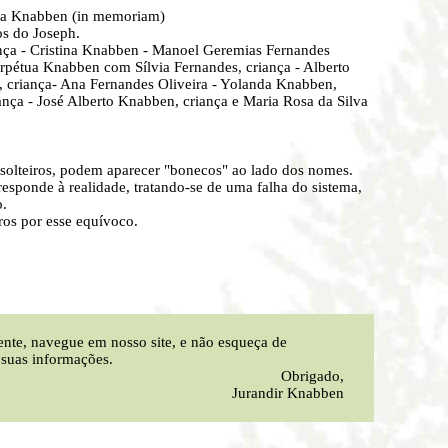
 Knabben (in memoriam)
os do Joseph.
nça - Cristina Knabben - Manoel Geremias Fernandes
erpétua Knabben com Sílvia Fernandes, criança - Alberto
 criança- Ana Fernandes Oliveira - Yolanda Knabben,
ança - José Alberto Knabben, criança e Maria Rosa da Silva
eiros, podem aparecer "bonecos" ao lado dos nomes.
esponde à realidade, tratando-se de uma falha do sistema,
o.
ros por esse equívoco.
nte, navegue em nosso site, e não esqueça de
r suas informações.
Obrigado,
Jurandir Knabben