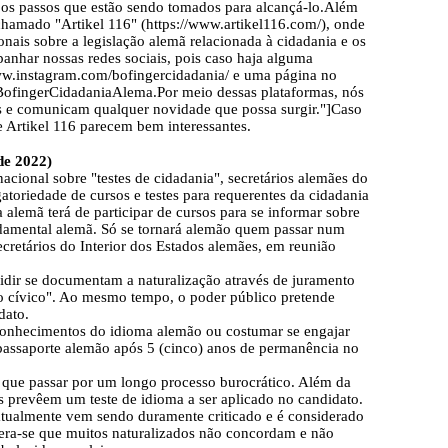
e os passos que estão sendo tomados para alcançá-lo.Além
chamado "Artikel 116" (https://www.artikel116.com/), onde
nais sobre a legislação alemã relacionada à cidadania e os
anhar nossas redes sociais, pois caso haja alguma
ww.instagram.com/bofingercidadania/ e uma página no
ofingerCidadaniaAlema.Por meio dessas plataformas, nós
s e comunicam qualquer novidade que possa surgir."]Caso
te Artikel 116 parecem bem interessantes.
de 2022)
al sobre "testes de cidadania", secretários alemães do
atoriedade de cursos e testes para requerentes da cidadania
 alemã terá de participar de cursos para se informar sobre
ndamental alemã. Só se tornará alemão quem passar num
secretários do Interior dos Estados alemães, em reunião
 se documentam a naturalização através de juramento
 cívico". Ao mesmo tempo, o poder público pretende
dato.
hecimentos do idioma alemão ou costumar se engajar
assaporte alemão após 5 (cinco) anos de permanência no
 passar por um longo processo burocrático. Além da
s prevêem um teste de idioma a ser aplicado no candidato.
atualmente vem sendo duramente criticado e é considerado
idera-se que muitos naturalizados não concordam e não